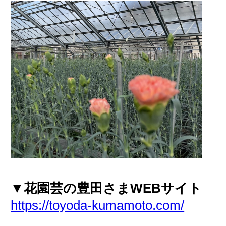
▼花園芸の豊田さまWEBサイト
https://toyoda-kumamoto.com/
カーネーションの害虫被害のお悩み