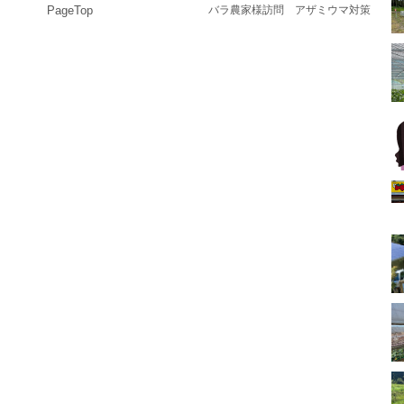
PageTop
バラ農家様訪問 アザミウマ対策