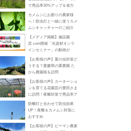
で秀品率30%アップ＆省力
化！
カメムシにお困りの農家様
へ！防虫灯と一緒に使うカメ
ムシキャッチャーのご紹介
【メディア掲載】施設園
芸.com開催「光資材オンラ
インセミナー」の動画が
ouTubeに掲載されました！
【お客様の声】栗の虫対策ど
うする？愛媛県の栗農園 た
から農園様を訪問
【お客様の声】カーネーショ
ンを育てる花園芸の豊田さま
に訪問！夜蛾対策で秀品率ア
ップ
防蛾灯と合わせて防虫効果
UP！夜蛾＆カメムシ対策に
おすすめ
【お客様の声】ピーマン農家