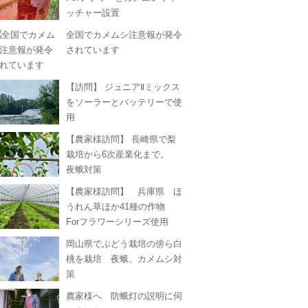
ッチャー設置
全国でカメムシ注意報が発令
されています
【訪問】 ジュニアⅡミックス
をソーラーとバッテリーで使
用
【農家様訪問】 長崎県で梨
栽培から6次産業化まで。
夜蛾対策
【農家様訪問】 兵庫県 ほ
うれん草ほか41種の作物
Forフラワーシリーズ使用
岡山県でぶどう栽培の傍ら白
桃を栽培 夜蛾、カメムシ対
策
農家様へ 防蛾灯の説明に伺