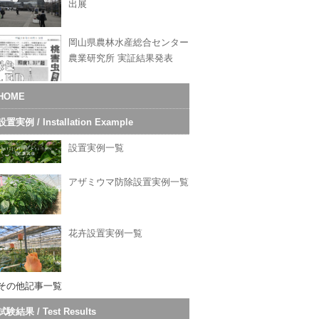
出展
岡山県農林水産総合センター
農業研究所 実証結果発表
HOME
設置実例 / Installation Example
設置実例一覧
アザミウマ防除設置実例一覧
花卉設置実例一覧
その他記事一覧
試験結果 / Test Results