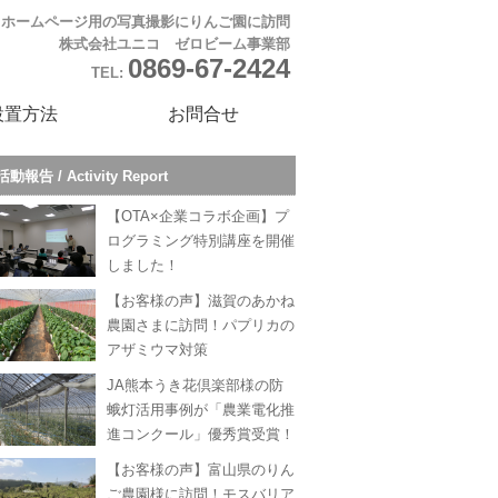
ホームページ用の写真撮影にりんご園に訪問
株式会社ユニコ ゼロビーム事業部
0869-67-2424
TEL:
設置方法
お問合せ
活動報告 / Activity Report
【OTA×企業コラボ企画】プ
ログラミング特別講座を開催
しました！
【お客様の声】滋賀のあかね
農園さまに訪問！パプリカの
アザミウマ対策
JA熊本うき花倶楽部様の防
蛾灯活用事例が「農業電化推
進コンクール」優秀賞受賞！
【お客様の声】富山県のりん
ご農園様に訪問！モスバリア