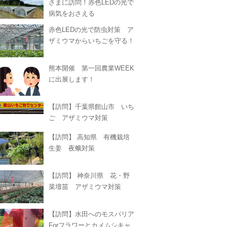
さまに訪問！赤色LEDの光で
病気をおさえる
赤色LEDの光で防虫対策 ア
ザミウマからいちごを守る！
熊本開催 第一回農業WEEK
に出展します！
【訪問】千葉県館山市 いち
ご アザミウマ対策
【訪問】 高知県 有機栽培
生姜 夜蛾対策
【訪問】 神奈川県 花・野
菜壇苗 アザミウマ対策
【訪問】水田へのモスバリア
Forフラワーとカメムシキャ