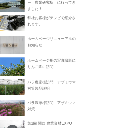
ー 農業研究所 に行ってき
ました！
弊社お客様がテレビで紹介さ
れます。
ホームページリニューアルの
お知らせ
ホームページ用の写真撮影に
りんご園に訪問
バラ農家様訪問 アザミウマ
対策製品説明
バラ農家様訪問 アザミウマ
対策
第1回 関西 農業資材EXPO