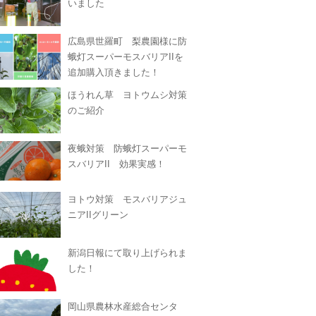
いました
広島県世羅町 梨農園様に防
蛾灯スーパーモスバリアIIを
追加購入頂きました！
ほうれん草 ヨトウムシ対策
のご紹介
夜蛾対策 防蛾灯スーパーモ
スバリアII 効果実感！
ヨトウ対策 モスバリアジュ
ニアIIグリーン
新潟日報にて取り上げられま
した！
岡山県農林水産総合センタ