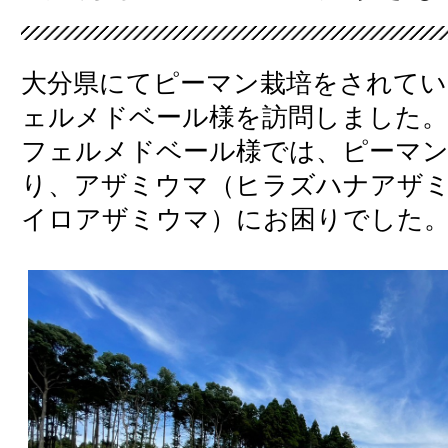
り、アザミウマ（ヒラズハナアザミウマ・ミカン
イロアザミウマ）にお困りでした。
アザミウマ対策に赤色LEDの防虫灯を