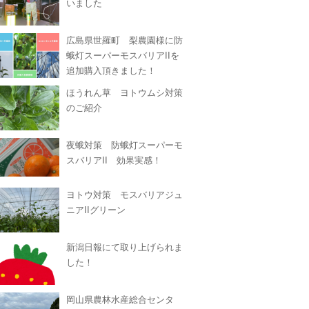
いました
広島県世羅町 梨農園様に防
蛾灯スーパーモスバリアIIを
追加購入頂きました！
ほうれん草 ヨトウムシ対策
のご紹介
夜蛾対策 防蛾灯スーパーモ
スバリアII 効果実感！
ヨトウ対策 モスバリアジュ
ニアIIグリーン
新潟日報にて取り上げられま
した！
岡山県農林水産総合センタ