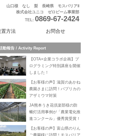
山口様 なし 梨 長崎県 モスバリアⅡ
株式会社ユニコ ゼロビーム事業部
0869-67-2424
TEL:
設置方法
お問合せ
活動報告 / Activity Report
【OTA×企業コラボ企画】プ
ログラミング特別講座を開催
しました！
【お客様の声】滋賀のあかね
農園さまに訪問！パプリカの
アザミウマ対策
JA熊本うき花倶楽部様の防
蛾灯活用事例が「農業電化推
進コンクール」優秀賞受賞！
【お客様の声】富山県のりん
ご農園様に訪問！モスバリア