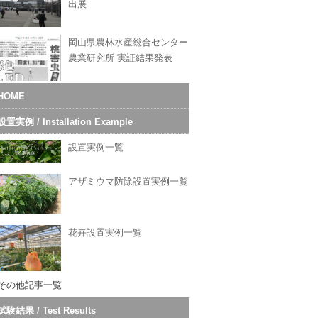
出展
岡山県農林水産総合センター
農業研究所 実証結果発表
HOME
設置実例 / Installation Example
設置実例一覧
アザミウマ防除設置実例一覧
花卉設置実例一覧
その他記事一覧
試験結果 / Test Results