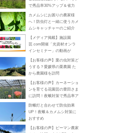
で秀品率30%アップ＆省力
化！
カメムシにお困りの農家様
へ！防虫灯と一緒に使うカメ
ムシキャッチャーのご紹介
【メディア掲載】施設園
芸.com開催「光資材オンラ
インセミナー」の動画が
ouTubeに掲載されました！
【お客様の声】栗の虫対策ど
うする？愛媛県の栗農園 た
から農園様を訪問
【お客様の声】カーネーショ
ンを育てる花園芸の豊田さま
に訪問！夜蛾対策で秀品率ア
ップ
防蛾灯と合わせて防虫効果
UP！夜蛾＆カメムシ対策に
おすすめ
【お客様の声】ピーマン農家