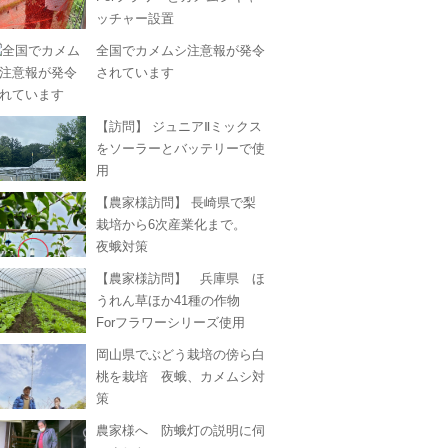
ッチャー設置
全国でカメムシ注意報が発令
されています
【訪問】 ジュニアⅡミックス
をソーラーとバッテリーで使
用
【農家様訪問】 長崎県で梨
栽培から6次産業化まで。
夜蛾対策
【農家様訪問】 兵庫県 ほ
うれん草ほか41種の作物
Forフラワーシリーズ使用
岡山県でぶどう栽培の傍ら白
桃を栽培 夜蛾、カメムシ対
策
農家様へ 防蛾灯の説明に伺