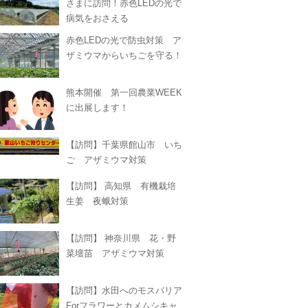
さまに訪問！赤色LEDの光で
病気をおさえる
赤色LEDの光で防虫対策 ア
ザミウマからいちごを守る！
熊本開催 第一回農業WEEK
に出展します！
【訪問】千葉県館山市 いち
ご アザミウマ対策
【訪問】 高知県 有機栽培
生姜 夜蛾対策
【訪問】 神奈川県 花・野
菜壇苗 アザミウマ対策
【訪問】水田へのモスバリア
Forフラワーとカメムシキャ