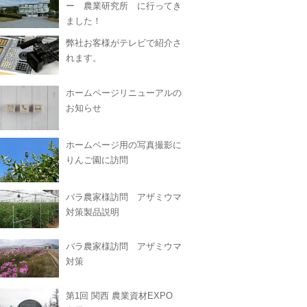
ー 農業研究所 に行ってき
ました！
弊社お客様がテレビで紹介さ
れます。
ホームページリニューアルの
お知らせ
ホームページ用の写真撮影に
りんご園に訪問
バラ農家様訪問 アザミウマ
対策製品説明
バラ農家様訪問 アザミウマ
対策
第1回 関西 農業資材EXPO