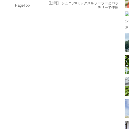
メ
【訪問】 ジュニアⅡミックスをソーラーとバッ
PageTop
テリーで使用