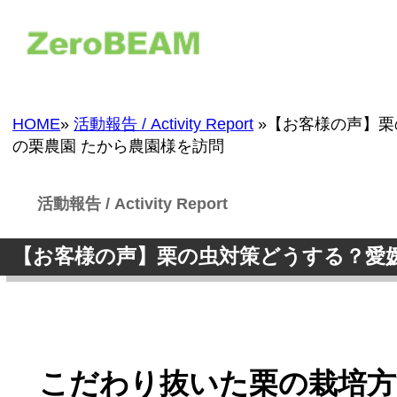
HOME
»
活動報告 / Activity Report
»【お客様の声】栗の虫対策どうする？愛
の栗農園 たから農園様を訪問
活動報告 / Activity Report
【お客様の声】栗の虫対策どうする？愛媛県の栗農園 たか
園様を訪問
こだわり抜いた栗の栽培方法
愛媛県内子町にて栗を育てていらっしゃる
「たか
農園」
様を訪問しました！